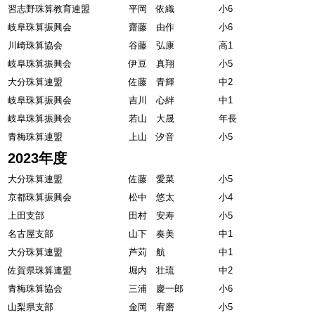
習志野珠算教育連盟
平岡 依織
小6
岐阜珠算振興会
齋藤 由作
小6
川崎珠算協会
谷藤 弘康
高1
岐阜珠算振興会
伊豆 真翔
小5
大分珠算連盟
佐藤 青輝
中2
岐阜珠算振興会
吉川 心絆
中1
岐阜珠算振興会
若山 大晟
年長
青梅珠算連盟
上山 汐音
小5
2023年度
大分珠算連盟
佐藤 愛菜
小5
京都珠算振興会
松中 悠太
小4
上田支部
田村 安寿
小5
名古屋支部
山下 奏美
中1
大分珠算連盟
芦苅 航
中1
佐賀県珠算連盟
堀内 壮琉
中2
青梅珠算協会
三浦 慶一郎
小6
山梨県支部
金岡 宥磨
小5