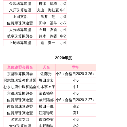
金沢珠算連盟
柳瀬 琉衣
小2
八戸珠算連盟
丸山 海虹夏
中1
上田支部
酒井 翔
小3
佐賀県珠算連盟
田中 遥斗
小6
大分珠算連盟
石川 友喜
小4
岐阜珠算振興会
鈴木 絢香
中2
上尾珠算連盟
窪 奏一
小4
2020年度
単位連盟会員名
氏名
学年
京都珠算振興会
佐藤光
小2（合格日2020.3.26）
習志野珠算教育連盟
堀田遼太
小5
むさし府中珠算協会
柑本寧々子
中1
京都珠算振興会
峯森捺寧
小5
佐賀県珠算連盟
兼武陽都
小6（合格日2020.2.27）
佐賀県珠算連盟
横田千織
高2
佐賀県珠算連盟
江頭弥羽
高1
名古屋支部
市原奈実
小6
大分珠算連盟
中野和佳
小2