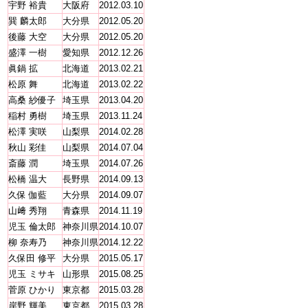
宇野 裕貴
大阪府
2012.03.10
巽 麟太郎
大分県
2012.05.20
後藤 大空
大分県
2012.05.20
盛澤 一樹
愛知県
2012.12.26
眞鍋 拡
北海道
2013.02.21
松原 舞
北海道
2013.02.22
高桑 紗優子
埼玉県
2013.04.20
稲村 勇樹
埼玉県
2013.11.24
松澤 実咲
山梨県
2014.02.28
秋山 彩佳
山梨県
2014.07.04
斎藤 潤
埼玉県
2014.07.26
松橋 温大
長野県
2014.09.13
久保 伽藍
大分県
2014.09.07
山﨑 秀翔
青森県
2014.11.19
児玉 倫太郎
神奈川県
2014.10.07
柳 奈寿乃
神奈川県
2014.12.22
久保田 修平
大分県
2015.05.17
児玉 ミサキ
山形県
2015.08.25
菅原 ひかり
東京都
2015.03.28
岸野 輝美
東京都
2015.03.28