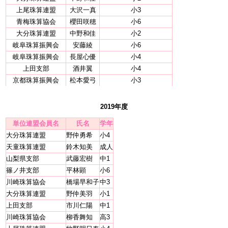
上尾珠算連盟
大沢一真
小3
青梅珠算協会
櫻田咲穂
小6
大分珠算連盟
中野和佳
小2
岐阜珠算振興会
安藤綾
小6
岐阜珠算振興会
長屋心優
小4
上田支部
酒井翼
小4
京都珠算振興会
松本愛弓
小3
2019年度
単位連盟会員名
氏名
学年
大分珠算連盟
野仲勇希
小4
天童珠算連盟
鈴木知美
成人
山梨県支部
武藤宏樹
中1
篠ノ井支部
平林顕
小6
川崎珠算協会
橋場早和子
中3
大分珠算連盟
野仲美羽
小1
上田支部
市川仁陽
中1
川崎珠算協会
柳香舞知
高3