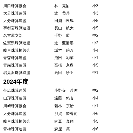
川口珠算協会
林 亮佑
小3
大分珠算連盟
辻 恭兵
小3
大分珠算連盟
田淵 颯馬
小5
宇都宮珠算連盟
長山 航大
小5
名古屋支部
千野 環
中2
佐賀県珠算連盟
辻 亜優那
中2
岐阜珠算振興会
坂本 絵万
小4
青森珠算連盟
沼田 彩菜
中1
青森珠算連盟
髙橋 京庵
小5
岩見沢珠算連盟
高田 紗羽
中1
2024年度
帯広珠算連盟
小野寺 沙弥
中2
山形珠算連盟
遠藤 悠杏
小4
川崎珠算協会
若林 京治
中1
大分珠算連盟
那賀 姫香莉
小6
岐阜珠算振興会
伊豆 真翔
小5
青梅珠算連盟
森屋 凛
小6