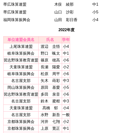
帯広珠算連盟
木俣 綾那
中1
帯広珠算連盟
山口 沙彩
小5
福岡珠算振興会
山田 彩日香
小4
2022年度
単位連盟会員名
氏名
学年
上尾珠算連盟
渡辺 圭悟
小4
岐阜珠算振興会
野口 颯太
中1
習志野珠算教育連盟
篠原 穂高
小6
天童珠算連盟
長瀬 陽愛
小2
岐阜珠算振興会
松原 周平
小6
名古屋支部
矢木 蒔彩
中3
岡山珠算振興会
原田 基愛
小5
習志野珠算教育連盟
多田 泉音
小6
名古屋支部
鈴木 蜜柑
中3
天童珠算連盟
髙橋 郁
小4
名古屋支部
水野 新吾
一般
京都珠算振興会
河井 七翔
小2
京都珠算振興会
上原 寛正
中1