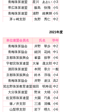
青梅珠算連盟
星川 あおい
小3
帯広珠算連盟
飯島 快飛
小5
青梅珠算連盟
浦野 維爽輝
小5
茅ヶ崎支部
魚野 秀仁
中2
2021年度
単位連盟会員名
氏名
学年
青梅珠算協会
岸野 華歩
中2
青梅珠算協会
細渕 花純
中1
京都珠算振興会
峯森 捺寧
小6
宇都宮珠算連盟
大塚 晟太郎
中2
酒田珠算連盟
本間 章介
一般
京都珠算振興会
鈴木 淳哉
小4
青梅珠算協会
岸野 凌汰
高2
習志野珠算教育連盟
堀田 明寿花
中2
大分珠算連盟
野末 大晴
小3
佐賀県珠算連盟
大園 巧眞
小4
篠ノ井支部
三浦 清楓
小6
山梨県支部
岩下 哩久
小6