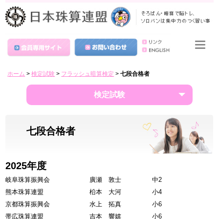
ホーム
>
検定試験
>
フラッシュ暗算検定
>
七段合格者
検定試験
七段合格者
2025年度
岐阜珠算振興会
廣瀬 敦士
中2
熊本珠算連盟
柗本 大河
小4
京都珠算振興会
水上 拓真
小6
帯広珠算連盟
吉本 響嬉
小6