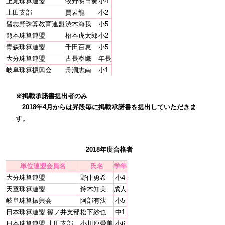
上尾珠算連盟
牧野明日奏
小4
上田支部
賈岩龍
小2
習志野珠算教育連盟
渋木海我
小5
熊本珠算連盟
柗本虎太郎
小2
青森珠算連盟
千田百恵
小5
大分珠算連盟
古長寧織
年長
岐阜珠算振興会
舟洞志南
小1
※掲載承諾書提出者のみ
2018年4月からは昇段毎に掲載承諾書を提出していただきま
す。
2018年度合格者
単位連盟会員名
氏名
学年
大分珠算連盟
野仲勇希
小4
天童珠算連盟
鈴木知美
成人
岐阜珠算振興会
阿部有汰
小5
日本珠算連盟 篠ノ井支部
松下紗也
中1
日本珠算連盟 上田支部
小川原愛美
小6