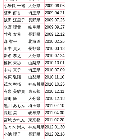
小米良 千裕
大分県
2009.06.06
莚田 侑香
埼玉県
2009.04.21
飯田 江里子
長野県
2009.07.25
水野 理貴
岐阜県
2009.09.27
竹鼻 友希
長野県
2009.12.12
森 響平
北海道
2010.02.25
田中 貴大
長野県
2010.03.13
新名 恭之
大分県
2010.07.24
篠原 未紗
山梨県
2010.10.01
中村 真子
埼玉県
2010.07.09
牧原 弘陽
山梨県
2010.11.16
茂木 智拓
神奈川県
2010.10.25
有泉 美紗貴
東京都
2010.12.11
深町 舞
大分県
2010.12.18
黒川 あもん
埼玉県
2011.02.10
長屋 翼
岐阜県
2011.04.30
宮城 かれん
東京都
2011.07.20
佐々木 崇人
神奈川県
2012.01.30
小池 理子
長野県
2012.02.18