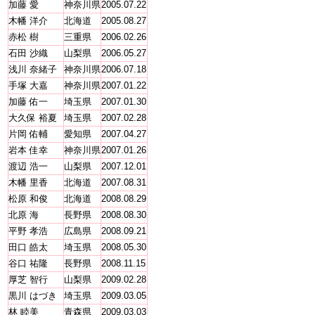
加藤 愛
神奈川県
2005.07.22
木幡 洋介
北海道
2005.08.27
赤松 樹
三重県
2006.02.26
石田 沙織
山梨県
2006.05.27
浅川 奈緒子
神奈川県
2006.07.18
手塚 大嘉
神奈川県
2007.01.22
加藤 佑一
埼玉県
2007.01.30
大久保 裕夏
埼玉県
2007.02.28
片岡 佑輔
愛知県
2007.04.27
岩本 佳幸
神奈川県
2007.01.26
渡辺 浩一
山梨県
2007.12.01
木幡 里香
北海道
2007.08.31
松原 和俊
北海道
2008.08.29
北原 海
長野県
2008.08.30
平野 孝浩
広島県
2008.09.21
田口 皓太
埼玉県
2008.05.30
谷口 祐隆
長野県
2008.11.15
厚芝 智行
山梨県
2009.02.28
黒川 はづき
埼玉県
2009.03.05
林 睦美
青森県
2009.03.03