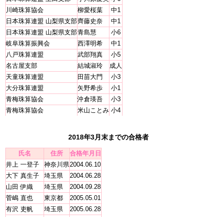
川崎珠算協会
柳愛桜葉
中1
日本珠算連盟 山梨県支部
齊藤史奈
中1
日本珠算連盟 山梨県支部
青島慧
小6
岐阜珠算振興会
西澤明希
中1
八戸珠算連盟
武部翔真
小5
名古屋支部
結城淑玲
成人
天童珠算連盟
田苗大門
小3
大分珠算連盟
矢野希歩
小1
青梅珠算協会
沖倉瑛吾
小3
青梅珠算協会
米山ことみ
小4
2018年3月末までの合格者
氏名
住所
合格年月日
井上 一登子
神奈川県
2004.06.10
大下 真生子
埼玉県
2004.06.28
山田 伊織
埼玉県
2004.09.28
菅嶋 直也
東京都
2005.05.01
有沢 吏帆
埼玉県
2005.06.28