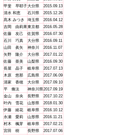
甲斐 早耶子
大分県
2015.09.13
清水 和恵
石川県
2015.12.26
髙木 みつき
埼玉県
2016.04.12
吉岡 由莉果
東京都
2016.05.28
佐藤 友己
佐賀県
2016.07.30
石川 巧真
大分県
2016.09.11
山田 眞矢
神奈川
2016.11.07
矢野 隆介
大分県
2017.01.22
佐藤 亜美
山梨県
2016.09.30
長屋 晶子
岐阜県
2017.07.13
木原 悠那
広島県
2017.06.09
清家 香穂
大分県
2017.09.10
平 脩汰
神奈川県
2017.09.19
金山 奈央
長野県
2017.10.22
叶内 雪花
山形県
2018.01.30
伊藤 綾花
岐阜県
2016.10.12
永瀬 愛莉
山形県
2016.11.21
村木 楓芽
岐阜県
2017.02.21
宮田 樹
長野県
2017.07.06