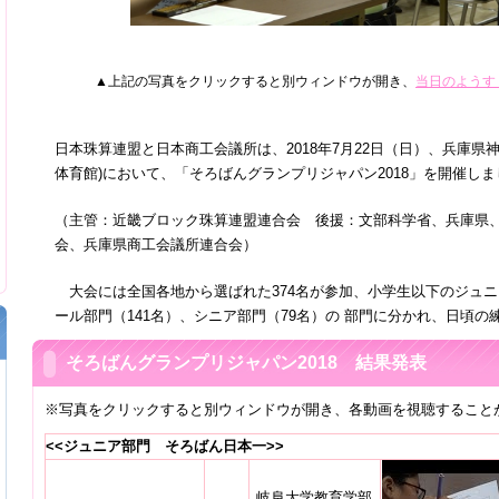
▲上記の写真をクリックすると別ウィンドウが開き、
当日のようす
日本珠算連盟と日本商工会議所は、2018年7月22日（日）、兵庫県
体育館)において、「そろばんグランプリジャパン2018」を開催しま
戦
算名人位決定戦
（主管：近畿ブロック珠算連盟連合会 後援：文部科学省、兵庫県
名人位決定戦
会、兵庫県商工会議所連合会）
名人位決定戦
大会には全国各地から選ばれた374名が参加、小学生以下のジュニ
ール部門（141名）、シニア部門（79名）の 部門に分かれ、日頃
2023年
2024年
2023年
2019年
2021年
2020年
そろばんグランプリジャパン2018 結果発表
2016年
2018年
2017年
2013年
2015年
2014年
※写真をクリックすると別ウィンドウが開き、各動画を視聴すること
2010年
2012年
2011年
2009年
<<ジュニア部門 そろばん日本一>>
岐阜大学教育学部