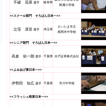
不破 花菜
岐阜県
選手
附属小学校
<<スクール部門 そろばん日本一>>
さいたま市立
辻窪 凛音
埼玉県
選手
尾間木中学校
<<シニア部門 そろばん日本一>>
高倉 佑一朗
千葉県
水戸証券株式会社
選手
<<よみあげ算日本一>>
伊勢田 知広
千葉県
市川中学校
選手
<<フラッシュ暗算日本一>>