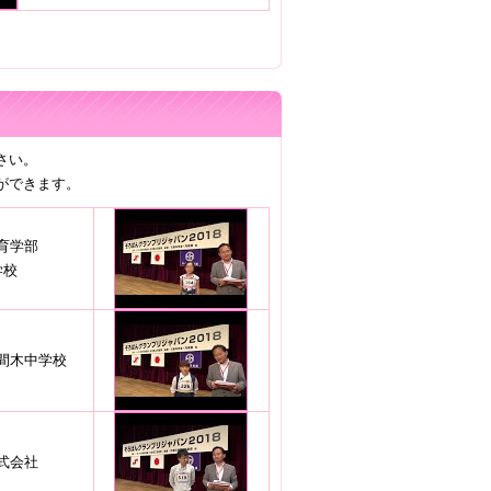
さい。
ができます。
育学部
学校
間木中学校
式会社