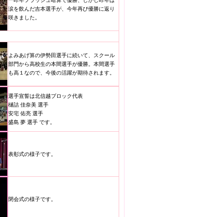
一昨年フラッシュ暗算で優勝、しかし昨年は
涙を飲んだ吉本選手が、今年再び優勝に返り
咲きました。
よみあげ算の伊勢田選手に続いて、スクール
部門から高校生の本間選手が優勝。本間選手
も高１なので、今後の活躍が期待されます。
選手宣誓は北信越ブロック代表
樋詰 佳奈美 選手
安宅 佑亮 選手
盛島 夢 選手 です。
表彰式の様子です。
閉会式の様子です。