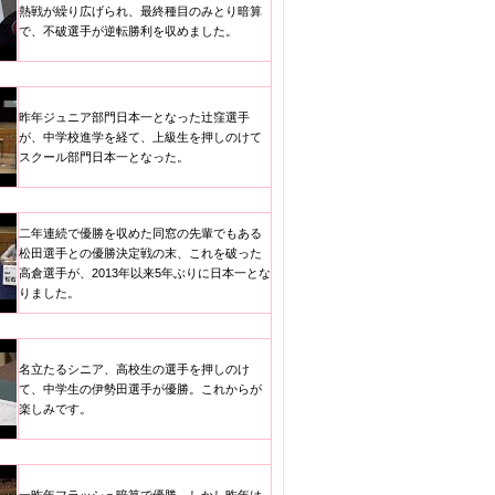
熱戦が繰り広げられ、最終種目のみとり暗算
で、不破選手が逆転勝利を収めました。
昨年ジュニア部門日本一となった辻窪選手
が、中学校進学を経て、上級生を押しのけて
スクール部門日本一となった。
二年連続で優勝を収めた同窓の先輩でもある
松田選手との優勝決定戦の末、これを破った
高倉選手が、2013年以来5年ぶりに日本一とな
りました。
名立たるシニア、高校生の選手を押しのけ
て、中学生の伊勢田選手が優勝。これからが
楽しみです。