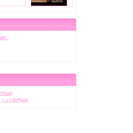
df）
(pdf)
シニア部門(pdf)