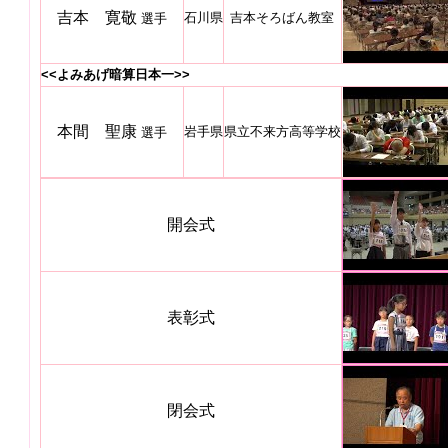
吉本 寛敬
石川県
吉本そろばん教室
選手
<<よみあげ暗算日本一>>
本間 聖康
岩手県
県立不来方高等学校
選手
開会式
表彰式
閉会式