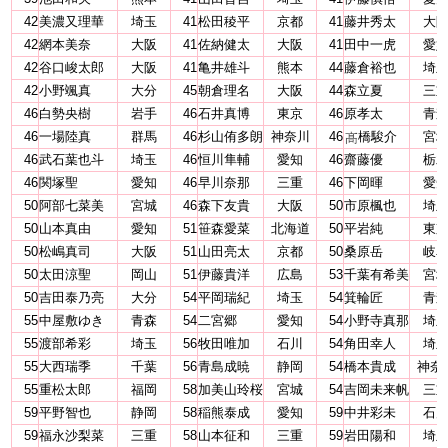
42
美濃又理華
埼玉
41
松田稜平
京都
41
藤井秀太
大
42
網本美奈
大阪
41
佐納健太
大阪
41
田中一虎
愛
42
谷口峻太郎
大阪
41
亀井雄斗
熊本
44
藤倉裕也
埼
42
小野颯真
大分
45
朝倉理名
大阪
44
森立夏
三
46
白勢央樹
岩手
46
石井真博
東京
46
原孝太
青
46
一場陸真
群馬
46
杉山侑多朗
神奈川
46
橋駿介
宮
46
武石葉也斗
埼玉
46
恒川隼輔
愛知
46
齋藤優
栃
46
関塚聖
愛知
46
早川奈那
三重
46
下岡暉
愛
50
阿部七菜美
宮城
46
森下友貴
大阪
50
市原楓也
埼
50
山本真由
愛知
51
笹森愛菜
北海道
50
平岩純
東
50
松嶋真司
大阪
51
山田亮太
京都
50
桑原岳
岐
50
太田涼聖
岡山
51
伊藤貴洋
広島
53
千葉有希美
宮
50
吉田泰乃亮
大分
54
平岡瑞紀
埼玉
54
箕輪匠
青
55
中屋敷ゆき
青森
54
二宮郷
愛知
54
小野寺真那
埼
55
渡部希彩
埼玉
56
牧田唯加
石川
54
角田幸人
埼
55
大西瑞季
千葉
56
青島成暁
静岡
54
橋本貴成
神奈
55
重松太郎
福岡
58
加美山玲桜
宮城
54
吉岡未来帆
三
59
平野智也
静岡
58
稲熊泰成
愛知
59
中井彩未
石
59
福永沙梨菜
三重
58
山本征和
三重
59
岩田陽和
埼