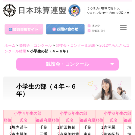
ホーム
>
競技会・コンクール
>
競技会・コンクール結果
>
2012年あんざんコ
ンクール結果
>
小学生の部（４～６年）
競技会・コンクール
小学生の部（４年～６
年）
小学４年生の部
小学５年生の部
小学６年生の部
順位
氏名
都道府県
順位
氏名
都道府県
順位
氏名
都道
1
堀内遥斗
千葉
1
前田将希
千葉
1
吉岡翼
埼
2
春木琴美
三重
2
有泉美紗貴
東京
2
弥谷拓哉
埼