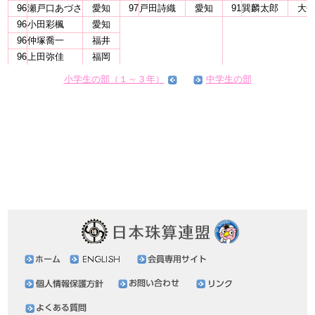
96
瀬戸口あづさ
愛知
97
戸田詩織
愛知
91
巽麟太郎
大
96
小田彩楓
愛知
96
仲塚喬一
福井
96
上田弥佳
福岡
小学生の部（１～３年）
中学生の部