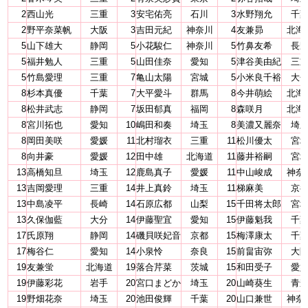
2
西山光
三重
3
安宅佑亮
石川
3
水野翔允
千
2
野平奈菜帆
大阪
3
吉田元紀
神奈川
4
友兼昴
北海
5
山下雄大
静岡
5
小花駿仁
神奈川
5
竹鼻友希
長
5
福井勉人
三重
5
山田佳奈
愛知
5
津谷美由紀
三
5
竹島愛理
三重
7
亀山太陽
宮城
5
小米良千裕
大
8
杉本真優
千葉
7
大平愛斗
群馬
8
今井萌絵
北海
8
松井武志
静岡
7
坂田郁真
福岡
8
森咲月
北海
8
宮川拓也
愛知
10
嶋田和奏
埼玉
8
美濃又麗奈
埼
8
岡田美咲
愛媛
11
北村瑠衣
三重
11
松川優太
宮
8
向井豪
愛媛
12
田中雄
北海道
11
藤井裕嗣
宮
13
高橋知旦
埼玉
12
鹿島真子
愛媛
11
中山峻成
神奈
13
吉岡愛理
三重
14
井上真鈴
埼玉
11
梯麻美
京
13
中島凌平
長崎
14
石原広都
山梨
15
千田将太郎
宮
13
久保伽藍
大分
14
伊藤聖宜
愛知
15
伊藤魁我
千
17
氏原翔
静岡
14
磯貝咲妃音
京都
15
梅澤康太
千
17
梅谷仁
愛知
14
小泉怜
奈良
15
前畠宙弥
大
19
友兼蛍
北海道
19
落合芹菜
茨城
15
和田受子
愛
19
伊藤彩花
岩手
20
宮口まどか
埼玉
20
山崎葵生
青
19
野畑花奈
埼玉
20
池田俊輝
千葉
20
山口兼世
神奈