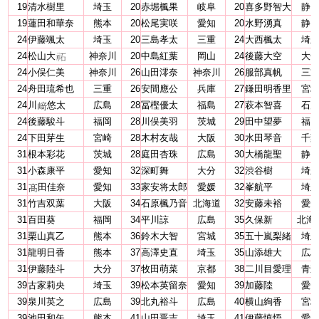
19
清水樹里
埼玉
20
赤堀楓果
岐阜
20
喜多野智大
静
19
蓮田和華奈
熊本
20
松尾実咲
愛知
20
水野湧真
静
24
伊藤颯太
埼玉
20
三島孝太
三重
24
大西楓太
埼
24
松山大
神奈川
20
中島紅葉
岡山
24
後藤大空
大
24
小俣仁美
神奈川
26
山田澪奈
神奈川
26
服部真帆
三
24
舟田琉希也
三重
26
安間應公
兵庫
27
鎌田明香里
宮
24
川
悠太
広島
28
冨樫優太
福島
27
萩本智喜
石
24
後藤駿斗
福岡
28
川俣美羽
茨城
29
田中望夢
福
24
下田芽生
宮崎
28
木村友哉
大阪
30
水田琴音
千
31
根本彩花
茨城
28
庭田杏珠
広島
30
大橋龍聖
静
31
小森康平
愛知
32
深町舞
大分
32
渋谷樹
埼
31
田佳奈
愛知
33
家安将太郎
愛媛
32
峯航平
埼
31
竹吉双葉
大阪
34
石原楓乃音
北海道
32
安藤未裕
愛
31
百田葵
福岡
34
平川諒
広島
35
久保新
北海
31
栗山真乙
熊本
36
鈴木大智
宮城
35
五十嵐梨緒
埼
31
龍明日香
熊本
37
高澤史直
埼玉
35
山添雄大
広
31
伊藤陸斗
大分
37
牧田萌菜
京都
38
二川目愛理
青
39
古家莉央
埼玉
39
松本英留奈
愛知
39
加藤陸
愛
39
泉川英之
広島
39
北丸裕斗
広島
40
横山絢香
宮
39
池田和矢
熊本
41
山田晋吉
埼玉
41
伊藤慎悟
愛