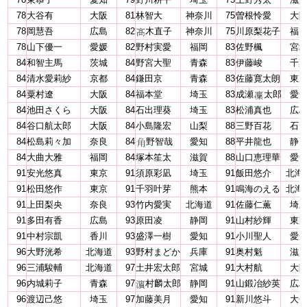
78
大谷有
大阪
81
林智大
神奈川
75
曽根怜愛
大
78
岡慧吾
広島
82
木直子
神奈川
75
川原梨花子
福
78
山下優一
愛媛
82
野村実愛
福岡
83
佐野楓
宮
84
和智主馬
茨城
84
野宮大聖
青森
83
伊藤峻
千
84
清水愛莉紗
京都
84
鎌田京
青森
83
佐藤寛太朗
東
84
粟村遼
大阪
84
福本堂
埼玉
83
成瀬
太郎
愛
84
池田さくら
大阪
84
石出理葵
埼玉
83
松浦真也
広
84
谷口航太郎
大阪
84
小島隆宏
山梨
88
三野百花
石
84
松島莉々加
奈良
84
野智哉
愛知
88
平井龍也
静
84
大曲大雅
福岡
84
塚本笙太
滋賀
88
山口恵理華
愛
91
安光悠真
東京
91
須原彩凪
埼玉
91
飯田悠介
北海
91
松田悠作
東京
91
千羽叶芽
熊本
91
鳴海のえる
北海
91
上田梨央
奈良
93
竹内愛実
北海道
91
佐藤仁薫
埼
91
多田有香
広島
93
原田凌
静岡
91
山村紗輝
東
91
中村宗凱
香川
93
盛澤一樹
愛知
91
小川聖人
愛
96
大野洸希
北海道
93
野村まどか
兵庫
91
奥村魁
滋
96
三浦駿輔
北海道
97
土井宏太郎
宮城
91
大村航
大
96
内城莉子
青森
97
村麟太郎
静岡
91
山鍛冶紗英
広
96
渡辺己悠
埼玉
97
加藤美月
愛知
91
新川悠斗
大