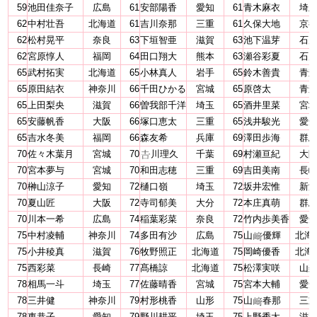
59
池田佳奈子
広島
61
安部陽香
愛知
61
青木麻衣
埼
62
中村壮吾
北海道
61
吉川奈那
三重
61
久保大地
京
62
松村晃平
奈良
63
下垣智亜
滋賀
63
池下温芽
石
62
宮原惇人
福岡
64
田口翔大
熊本
63
瀬谷彩夏
石
65
武村拓実
北海道
65
小林真人
岩手
65
鈴木善貴
青
65
原田結衣
神奈川
66
千田ひかる
宮城
65
原啓太
青
65
上田梨央
滋賀
66
曽我部千洋
埼玉
65
酒井里菜
宮
65
安藤帆香
大阪
66
塚口恵太
三重
65
浅井駿光
愛
65
吉水冬美
福岡
66
森友希
兵庫
69
澤田歩海
群
70
佐々木葉月
宮城
70
川理久
千葉
69
村瀬亘紀
大
70
宮本夢与
宮城
70
和田志穂
三重
69
吉田美南
長
70
榊山涼子
愛知
72
樋口嶺
埼玉
72
坂井宏惟
新
70
夏山匠
大阪
72
寺司郁美
大分
72
本庄真萌
群
70
川本一希
広島
74
稲葉彩菜
奈良
72
竹内歩美香
愛
75
中村凌輔
神奈川
74
多田有沙
広島
75
山
優輝
北海
75
小井稜真
滋賀
76
牧野照正
北海道
75
岡崎優香
北海
75
西彩菜
長崎
77
髙橋諒
北海道
75
松澤実咲
山
78
相馬一斗
埼玉
77
佐藤晴香
宮城
75
宮本大輔
愛
78
三井健
神奈川
79
村形桃香
山形
75
山
春那
三
78
東恭子
愛知
79
野川耕平
埼玉
75
上野秀太
滋