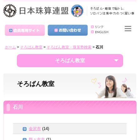
ホーム
>
そろばん教室
>
そろばん教室・珠算塾検索
>
石川
そろばん教室
そろばん教室
石川
金沢市
(14)
野々市市
(1)