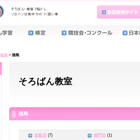
塾検索
>
徳島
そろばん教室
徳島
徳島市
(7)
鳴門市
(1)