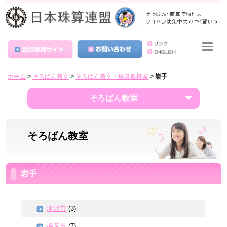
ホーム
>
そろばん教室
>
そろばん教室・珠算塾検索
>
岩手
そろばん教室
そろばん教室
岩手
滝沢市
(3)
盛岡市
(7)