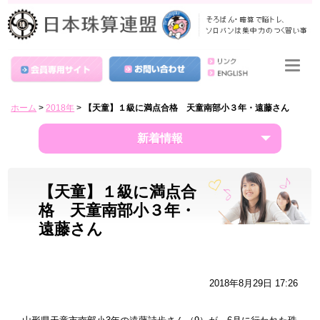
ホーム
>
2018年
>
【天童】１級に満点合格 天童南部小３年・遠藤さん
新着情報
【天童】１級に満点合
格 天童南部小３年・
遠藤さん
2018年8月29日 17:26