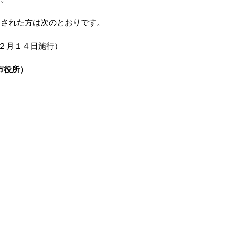
格された方は次のとおりです。
年２月１４日施行）
市役所）