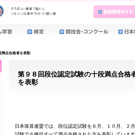
段満点合格者を表彰
第９８回段位認定試験の十段満点合格
を表彰
日本珠算連盟では、段位認定試験を６月、１０月、２
試験で６種目すべて満点合格された方を表彰していま