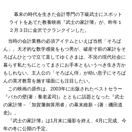
幕末の時代を生きた会計専門の下級武士にスポット
ライトをあてた教養映画『武士の家計簿』が、昨年１
２月３日に金沢でクランクインした。
当時の会計業務の必須アイテムといえば当然「そろば
ん」。天才的な数学感覚をもつ男が、破産寸前の家計をそ
ろばんひとつで立て直してゆくさまは、不況の現代社会に
暮らす私たちにとってまさにお手本ともいうべき生き方か
もしれない。主人公の「そろばん侍」が幼い息子にそろば
んの英才教育を施す場面にも注目したい。
この映画の原作は、
2003
年に出版されたベストセラー
『バカの壁
(
著：養老孟司
)
』とともに話題と
なった『武士
の家計簿－「加賀藩御算用者」の幕末維新－
(
著：磯田道
史
)
』。
『武士の家計簿』は
1
月末に撮影を終え、
4
月に完成、今
年の冬に公開の予定。